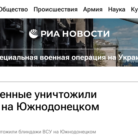
Общество
Происшествия
Армия
Наука
Ку
ециальная военная операция на Укра
оенные уничтожили
 на Южнодонецком
ичтожили блиндажи ВСУ на Южнодонецком