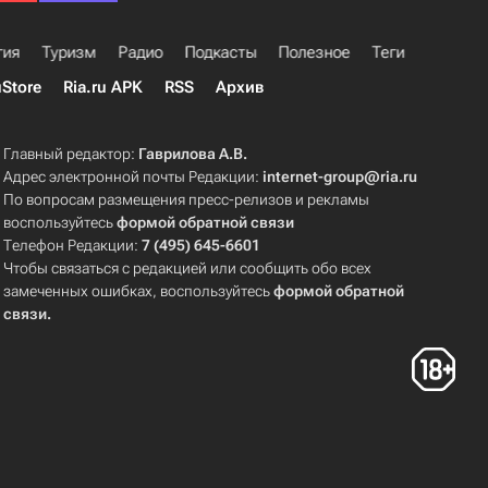
гия
Туризм
Радио
Подкасты
Полезное
Теги
uStore
Ria.ru APK
RSS
Архив
Главный редактор:
Гаврилова А.В.
Адрес электронной почты Редакции:
internet-group@ria.ru
По вопросам размещения пресс-релизов и рекламы
воспользуйтесь
формой обратной связи
Телефон Редакции:
7 (495) 645-6601
Чтобы связаться с редакцией или сообщить обо всех
замеченных ошибках, воспользуйтесь
формой обратной
связи
.