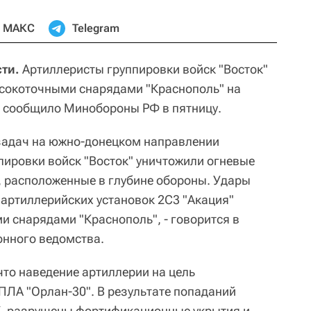
МАКС
Telegram
ти.
Артиллеристы группировки войск "Восток"
сокоточными снарядами "Краснополь" на
 сообщило Минобороны РФ в пятницу.
задач на южно-донецком направлении
пировки войск "Восток" уничтожили огневые
, расположенные в глубине обороны. Удары
артиллерийских установок 2С3 "Акация"
 снарядами "Краснополь", - говорится в
онного ведомства.
что наведение артиллерии на цель
ЛА "Орлан-30". В результате попаданий
У
, разрушены фортификационные укрытия и