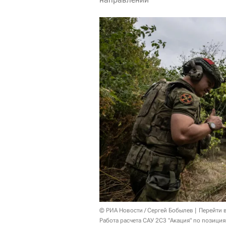
© РИА Новости / Сергей Бобылев
Перейти 
Работа расчета САУ 2С3 "Акация" по позици