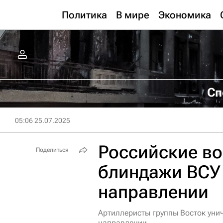
Политика
В мире
Экономика
Сп
05:06 25.07.2025
Российские в
Поделиться
блиндажи ВСУ
направлении
Артиллеристы группы Восток ун
направлении