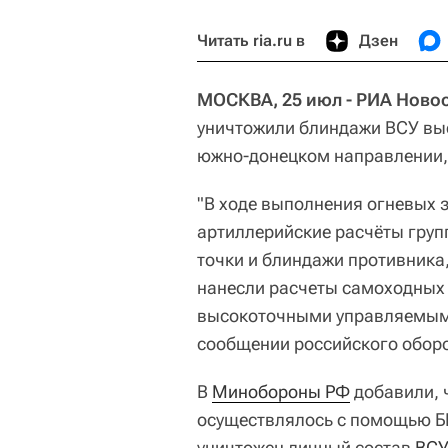
Читать ria.ru в
Дзен
МОСКВА, 25 июл - РИА Новос
уничтожили блиндажи ВСУ вы
южно-донецком направлении,
"В ходе выполнения огневых 
артиллерийские расчёты груп
точки и блиндажи противника
нанесли расчеты самоходных 
высокоточными управляемыми
сообщении российского обор
В
Минобороны РФ
добавили, 
осуществлялось с помощью БП
уничтожен личный состав
ВС