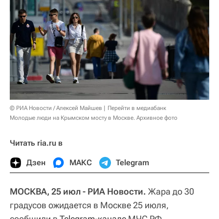
© РИА Новости / Алексей Майшев
Перейти в медиабанк
Молодые люди на Крымском мосту в Москве. Архивное фото
Читать ria.ru в
Дзен
МАКС
Telegram
МОСКВА, 25 июл - РИА Новости.
Жара до 30
градусов ожидается в Москве 25 июля,
сообщили в
Telegram-канале
МЧС РФ.