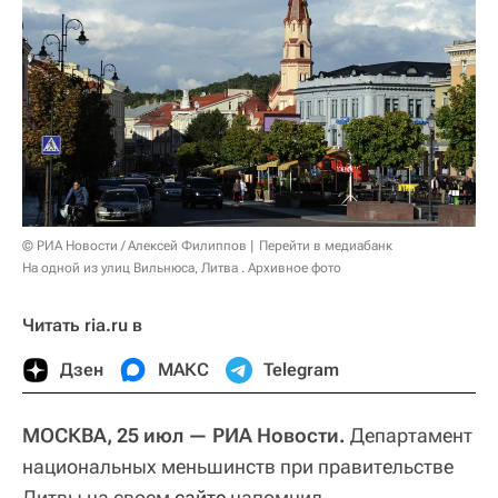
© РИА Новости / Алексей Филиппов
Перейти в медиабанк
На одной из улиц Вильнюса, Литва . Архивное фото
Читать ria.ru в
Дзен
МАКС
Telegram
МОСКВА, 25 июл — РИА Новости.
Департамент
национальных меньшинств при правительстве
Литвы на своем
сайте
напомнил