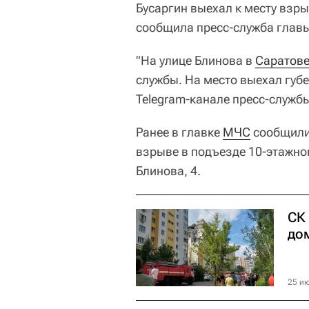
Бусаргин выехал к месту взр
сообщила пресс-служба главы
"️На улице Блинова в
Саратов
службы. На место выехал губ
Telegram-канале пресс-служб
Ранее в главке
МЧС
сообщили,
взрыве в подъезде 10-этажног
Блинова, 4.
СК
до
25 ию