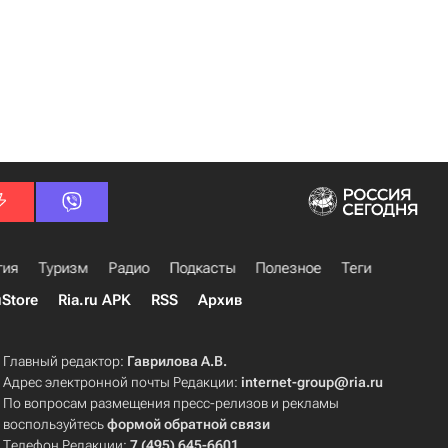
гия
Туризм
Радио
Подкасты
Полезное
Теги
uStore
Ria.ru APK
RSS
Архив
Главный редактор:
Гаврилова А.В.
Адрес электронной почты Редакции:
internet-group@ria.ru
По вопросам размещения пресс-релизов и рекламы
воспользуйтесь
формой обратной связи
Телефон Редакции:
7 (495) 645-6601