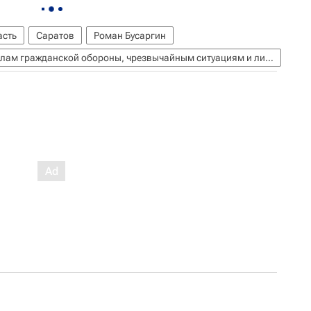
асть
Саратов
Роман Бусаргин
МЧС России (Министерство РФ по делам гражданской обороны, чрезвычайным ситуациям и ликвидации последствий стихийных бедствий)