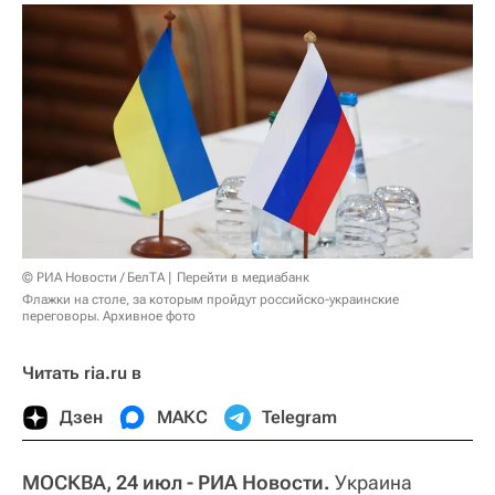
© РИА Новости / БелТА
Перейти в медиабанк
Флажки на столе, за которым пройдут российско-украинские
переговоры. Архивное фото
Читать ria.ru в
Дзен
МАКС
Telegram
МОСКВА, 24 июл - РИА Новости.
Украина