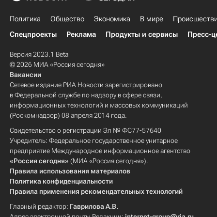
Политика
Общество
Экономика
В мире
Происшеств
Спецпроекты
Реклама
Продукты и сервисы
Пресс-ц
Версия 2023.1 Beta
© 2026 МИА «Россия сегодня»
Вакансии
Сетевое издание РИА Новости зарегистрировано
в Федеральной службе по надзору в сфере связи,
информационных технологий и массовых коммуникаций
(Роскомнадзор) 08 апреля 2014 года.
Свидетельство о регистрации Эл № ФС77-57640
Учредитель: Федеральное государственное унитарное
предприятие Международное информационное агентство
«Россия сегодня»
(МИА «Россия сегодня»).
Правила использования материалов
Политика конфиденциальности
Правила применения рекомендательных технологий
Главный редактор:
Гаврилова А.В.
Адрес электронной почты Редакции:
internet-group@ria.ru