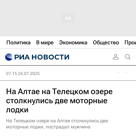
Политика
В мире
Экономика
Общество
Про
07:15 24.07.2025
На Алтае на Телецком озере
столкнулись две моторные
лодки
На Телецком озере на Алтае столкнулись две
моторные лодки, пострадал мужчина