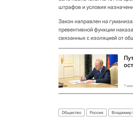
штрафов и условия назначен
Закон направлен на гуманиза
превентивной функции наказа
связанных с изоляцией от об
Пут
ос
7 июл
Общество
Россия
Владимир 