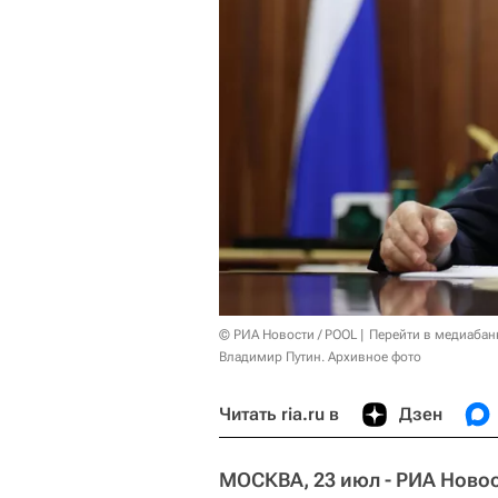
© РИА Новости / POOL
Перейти в медиабан
Владимир Путин. Архивное фото
Читать ria.ru в
Дзен
МОСКВА, 23 июл - РИА Новос