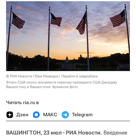
© РИА Новости / Юки Ивамура
Перейти в медиабанк
Флаги США около монумента первому президенту США Джорджу
Вашингтону в Вашингтоне. Архивное фото
Читать ria.ru в
Дзен
МАКС
Telegram
ВАШИНГТОН, 23 июл - РИА Новости.
Введение