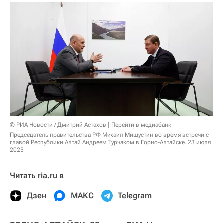
© РИА Новости / Дмитрий Астахов
Перейти в медиабанк
Председатель правительства РФ Михаил Мишустин во время встречи с
главой Республики Алтай Андреем Турчаком в Горно-Алтайске. 23 июля
2025
Читать ria.ru в
Дзен
МАКС
Telegram