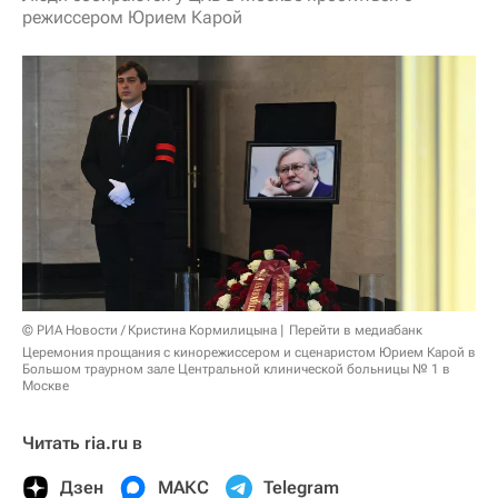
режиссером Юрием Карой
© РИА Новости / Кристина Кормилицына
Перейти в медиабанк
Церемония прощания с кинорежиссером и сценаристом Юрием Карой в
Большом траурном зале Центральной клинической больницы № 1 в
Москве
Читать ria.ru в
Дзен
МАКС
Telegram