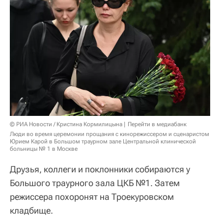
© РИА Новости / Кристина Кормилицына
Перейти в медиабанк
Люди во время церемонии прощания с кинорежиссером и сценаристом
Юрием Карой в Большом траурном зале Центральной клинической
больницы № 1 в Москве
Друзья, коллеги и поклонники собираются у
Большого траурного зала ЦКБ №1. Затем
режиссера похоронят на Троекуровском
кладбище.