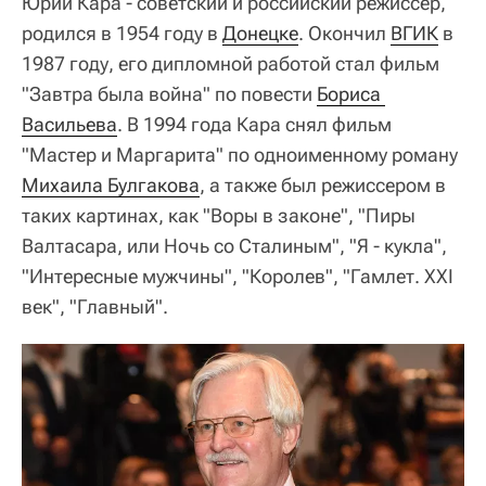
Юрий Кара - советский и российский режиссер,
родился в 1954 году в
Донецке
. Окончил
ВГИК
в
1987 году, его дипломной работой стал фильм
"Завтра была война" по повести
Бориса 
Васильева
. В 1994 года Кара снял фильм
"Мастер и Маргарита" по одноименному роману
Михаила Булгакова
, а также был режиссером в
таких картинах, как "Воры в законе", "Пиры
Валтасара, или Ночь со Сталиным", "Я - кукла",
"Интересные мужчины", "Королев", "Гамлет. XXI
век", "Главный".