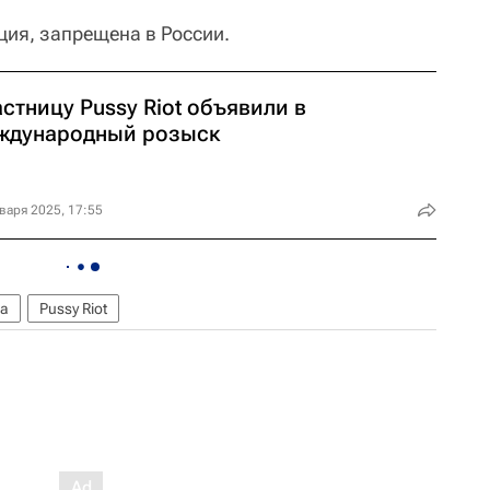
ция, запрещена в России.
стницу Pussy Riot объявили в
ждународный розыск
варя 2025, 17:55
а
Pussy Riot