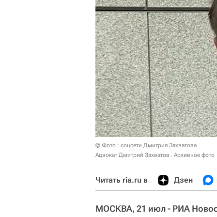
© Фото : соцсети Дмитрия Захватова
Адвокат Дмитрий Захватов . Архивное фото
Читать ria.ru в
Дзен
МОСКВА, 21 июл - РИА Новос