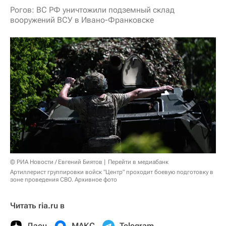
Рогов: ВС РФ уничтожили подземный склад
вооружений ВСУ в Ивано-Франковске
© РИА Новости / Евгений Биятов
Перейти в медиабанк
Артиллерист группировки войск "Центр" проходит боевую подготовку в
зоне проведения СВО. Архивное фото
Читать ria.ru в
Дзен
МАКС
Telegram