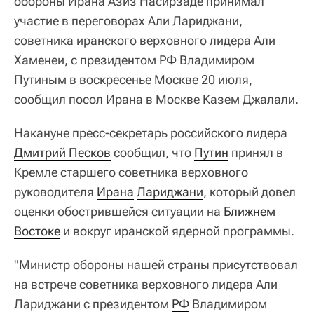
обороны Ирана Азиз Насирзаде принимал
участие в переговорах Али Лариджани,
советника иранского верховного лидера Али
Хаменеи, с президентом РФ Владимиром
Путиным в воскресенье Москве 20 июля,
сообщил посол Ирана в Москве Казем Джалали.
Накануне пресс-секретарь российского лидера
Дмитрий Песков
сообщил, что
Путин
принял в
Кремле старшего советника верховного
руководителя
Ирана
Лариджани
, который довел
оценки обострившейся ситуации на
Ближнем 
Востоке
и вокруг иранской ядерной программы.
"Министр обороны нашей страны присутствовал
на встрече советника верховного лидера Али
Лариджани с президентом
РФ
Владимиром