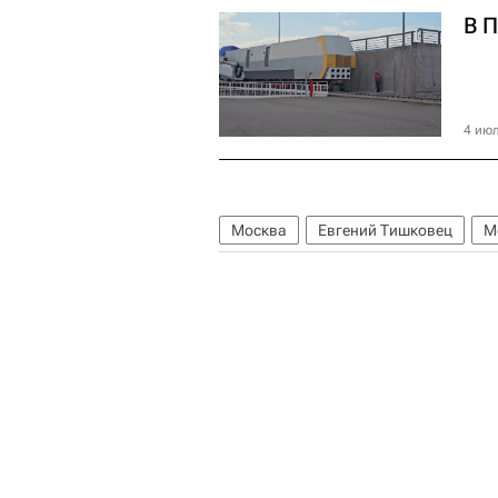
В 
4 июл
Москва
Евгений Тишковец
М