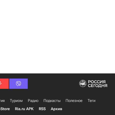
гия
Туризм
Радио
Подкасты
Полезное
Теги
uStore
Ria.ru APK
RSS
Архив