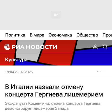
Политика
В мире
Экономика
Общество
Про
Культура
19:04 21.07.2025
В Италии назвали отмену
концерта Гергиева лицемерием
Экс-депутат Коменчини: отмена концерта Гергиева
демонстрирует лицемерие Запада