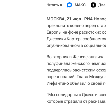
Читать в
МАКС
Дзе
МОСКВА, 21 июл - РИА Новос
преклонять колено перед ста
Европы на фоне расистских 
Джессики Картер, сообщается
опубликованном в социальной
Во вторник в
Женеве
англичан
полуфинала женского
чемпио
подверглась расистским оско
соревнований. Глава
Междуна
Инфантино
объявил о своей п
"Мы солидарны с Джесс и вс
которые страдали от расизма