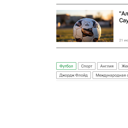
"Ал
Са
21 ию
Футбол
Спорт
Англия
Жен
Джордж Флойд
Международная 