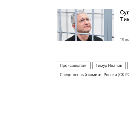
Суд
Ти
10 ию
Происшествия
Тимур Иванов
Следственный комитет России (СК Р