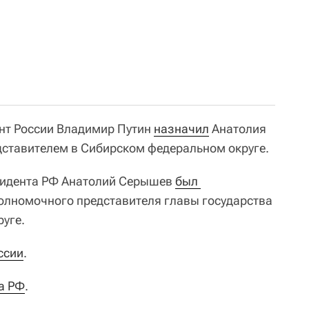
ент России Владимир Путин
назначил
Анатолия
тавителем в Сибирском федеральном округе.
езидента РФ Анатолий Серышев
был 
олномочного представителя главы государства
уге.
ссии
.
а РФ
.