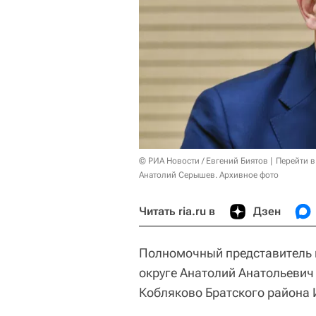
© РИА Новости / Евгений Биятов
Перейти в
Анатолий Серышев. Архивное фото
Читать ria.ru в
Дзен
Полномочный представитель 
округе Анатолий Анатольевич
Кобляково Братского района 