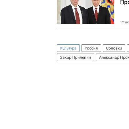
Пр
12 ию
Культура
Россия
Соловки
Захар Прилепин
Александр Про