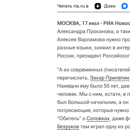
Читать ria.ru в
Дзен
МОСКВА, 17 июл - РИА Новос
Александра Проханова, а так
Алексея Варламова нужно прод
разные языки, заявил в инт
России, президент Российско
"А из современных (писателей 
перечислить.
Захар Прилепин
Намедни ему было 50 лет, да
человек. Мы с ним, кстати, в 
был большой начальник, а он 
потрясающие, которые нужно б
"Обитель" о
Соловках
, даже 
Безруков
там играл одну из ро