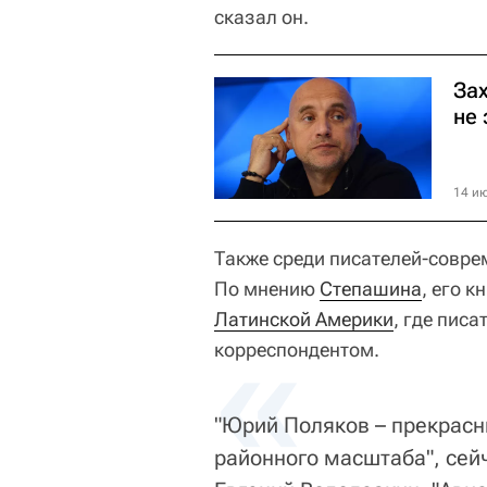
сказал он.
За
не
14 ию
Также среди писателей-совр
По мнению
Степашина
, его 
Латинской Америки
«
, где писа
корреспондентом.
"Юрий Поляков – прекрасн
районного масштаба", сей