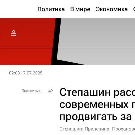
Политика
В мире
Экономика
02:08 17.07.2025
Степашин расс
Поделиться
современных 
продвигать за
Степашин: Прилепина, Проханова