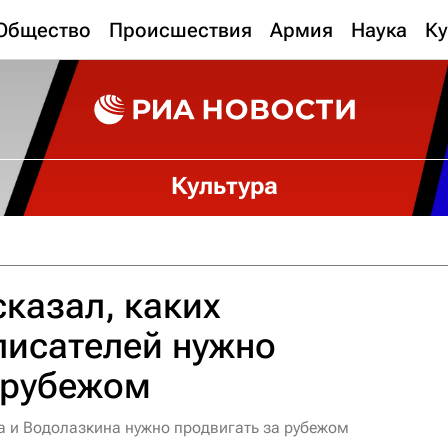
Общество
Происшествия
Армия
Наука
Ку
Культура
казал, каких
писателей нужно
 рубежом
 и Водолазкина нужно продвигать за рубежом