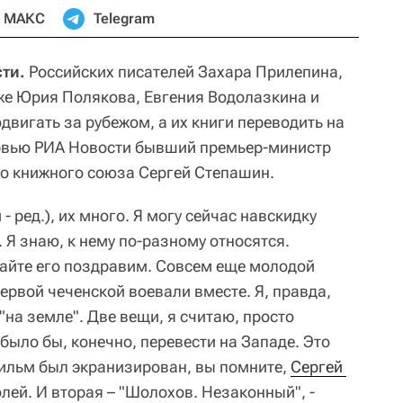
МАКС
Telegram
ти.
Российских писателей Захара Прилепина,
же Юрия Полякова, Евгения Водолазкина и
вигать за рубежом, а их книги переводить на
ервью РИА Новости бывший премьер-министр
го книжного союза Сергей Степашин.
- ред.), их много. Я могу сейчас навскидку
. Я знаю, к нему по-разному относятся.
вайте его поздравим. Совсем еще молодой
первой чеченской воевали вместе. Я, правда,
"на земле". Две вещи, я считаю, просто
ыло бы, конечно, перевести на Западе. Это
фильм был экранизирован, вы помните,
Сергей 
лей. И вторая – "Шолохов. Незаконный", -