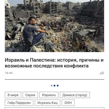
Израиль и Палестина: история, причины и
возможные последствия конфликта
18:44
В мире
Сирия
Израиль
Дамаск (город)
Гейр Педерсен
Исраэль Кац
ООН