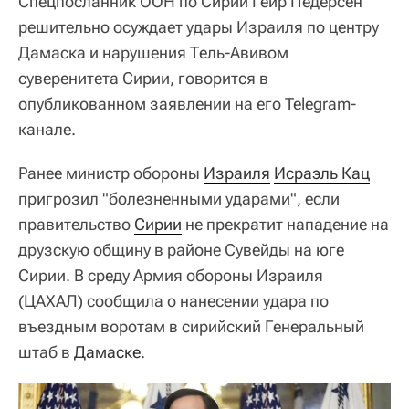
Спецпосланник ООН по Сирии Гейр Педерсен
решительно осуждает удары Израиля по центру
Дамаска и нарушения Тель-Авивом
суверенитета Сирии, говорится в
опубликованном заявлении на его Telegram-
канале.
Ранее министр обороны
Израиля
Исраэль Кац
пригрозил "болезненными ударами", если
правительство
Сирии
не прекратит нападение на
друзскую общину в районе Сувейды на юге
Сирии. В среду Армия обороны Израиля
(ЦАХАЛ) сообщила о нанесении удара по
въездным воротам в сирийский Генеральный
штаб в
Дамаске
.