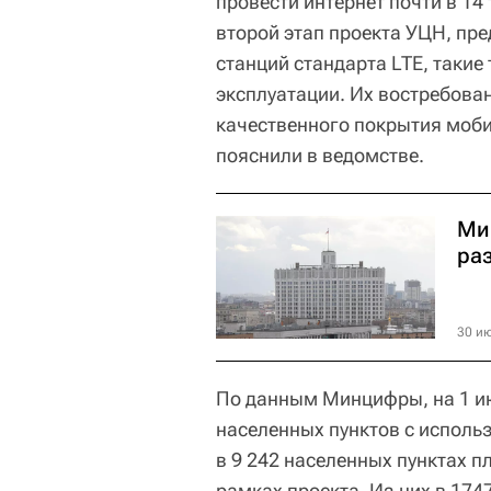
провести интернет почти в 14
второй этап проекта УЦН, п
станций стандарта LTE, такие
эксплуатации. Их востребова
качественного покрытия моби
пояснили в ведомстве.
Ми
ра
30 ию
По данным Минцифры, на 1 и
населенных пунктов с исполь
в 9 242 населенных пунктах п
рамках проекта. Из них в 174