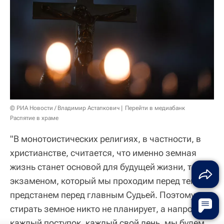
© РИА Новости / Владимир Астапкович
Перейти в медиабанк
Распятие в храме
"В монотоистических религиях, в частности, в
христианстве, считается, что именно земная
жизнь станет основой для будущей жизни, тем
экзаменом, который мы проходим перед тем как
предстанем перед главным Судьей. Поэтому
стирать земное никто не планирует, а напротив,
каждый поступок, каждый свой день, мы будем