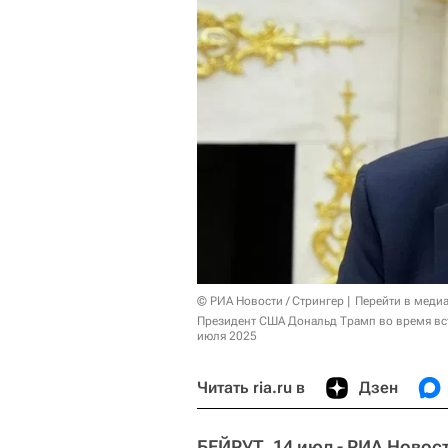
© РИА Новости / Стрингер
Перейти в меди
Президент США Дональд Трамп во время вст
июля 2025
Читать ria.ru в
Дзен
БЕЙРУТ, 14 июл - РИА Новос