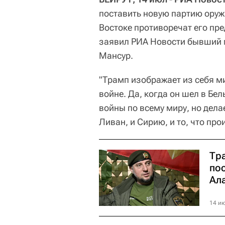
поставить новую партию оруж
Востоке противоречат его пр
заявил РИА Новости бывший 
Мансур.
"Трамп изображает из себя ми
войне. Да, когда он шел в Бел
войны по всему миру, но делае
Ливан, и Сирию, и то, что пр
Тр
по
Ал
14 ию