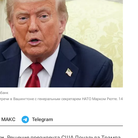
абанк
речи в Вашингтоне с генеральным секретарем НАТО Марком Рютте. 14
МАКС
Telegram
ти.
Решение президента США Дональда Трампа