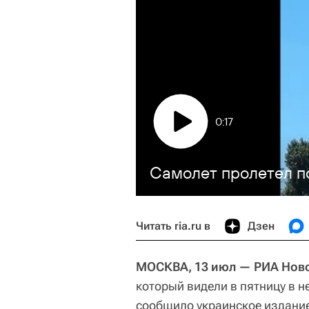
0:17
Самолет пролетел п
Читать ria.ru в
Дзен
МОСКВА, 13 июл — РИА Ново
который видели в пятницу в н
сообщило украинское издани