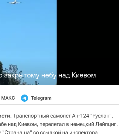
о закрытому небу над Киевом
МАКС
Telegram
сти.
Транспортный самолет Ан-124 "Руслан",
ебе над Киевом, перелетал в немецкий Лейпциг,
е
"Страна.ua"
со ссылкой на инспектора