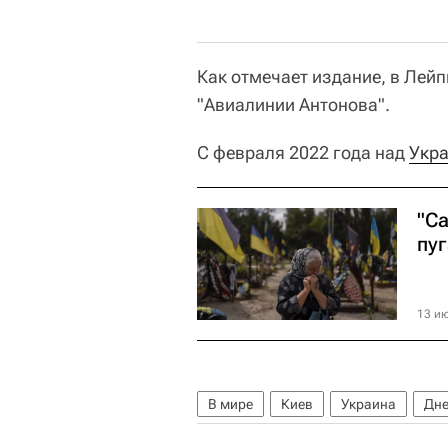
Как отмечает издание, в Лей
"Авиалинии Антонова".
С февраля 2022 года над
Укр
"Са
пу
13 ию
В мире
Киев
Украина
Дне