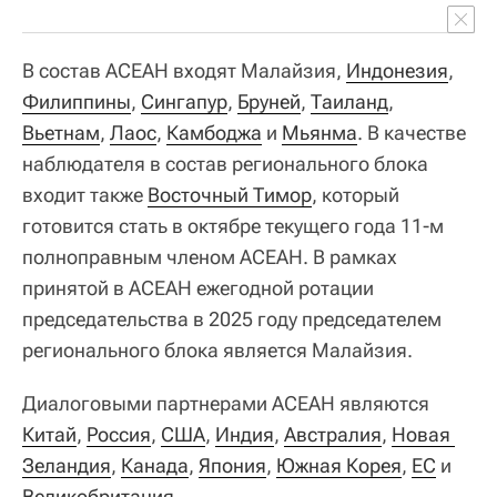
В состав АСЕАН входят Малайзия,
Индонезия
,
Филиппины
,
Сингапур
,
Бруней
,
Таиланд
,
Вьетнам
,
Лаос
,
Камбоджа
и
Мьянма
. В качестве
наблюдателя в состав регионального блока
входит также
Восточный Тимор
, который
готовится стать в октябре текущего года 11-м
полноправным членом АСЕАН. В рамках
принятой в АСЕАН ежегодной ротации
председательства в 2025 году председателем
регионального блока является Малайзия.
Диалоговыми партнерами АСЕАН являются
Китай
,
Россия
,
США
,
Индия
,
Австралия
,
Новая 
Зеландия
,
Канада
,
Япония
,
Южная Корея
,
ЕС
и
Великобритания
.