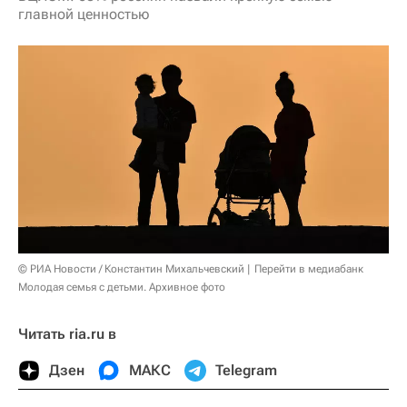
главной ценностью
© РИА Новости / Константин Михальчевский
Перейти в медиабанк
Молодая семья с детьми. Архивное фото
Читать ria.ru в
Дзен
МАКС
Telegram