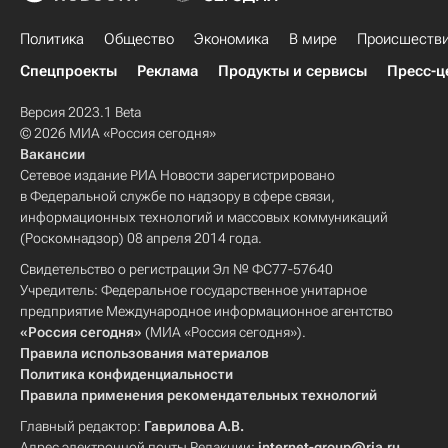
Политика
Общество
Экономика
В мире
Происшеств
Спецпроекты
Реклама
Продукты и сервисы
Пресс-ц
Версия 2023.1 Beta
© 2026 МИА «Россия сегодня»
Вакансии
Сетевое издание РИА Новости зарегистрировано
в Федеральной службе по надзору в сфере связи,
информационных технологий и массовых коммуникаций
(Роскомнадзор) 08 апреля 2014 года.
Свидетельство о регистрации Эл № ФС77-57640
Учредитель: Федеральное государственное унитарное
предприятие Международное информационное агентство
«Россия сегодня»
(МИА «Россия сегодня»).
Правила использования материалов
Политика конфиденциальности
Правила применения рекомендательных технологий
Главный редактор:
Гаврилова А.В.
Адрес электронной почты Редакции:
internet-group@ria.ru