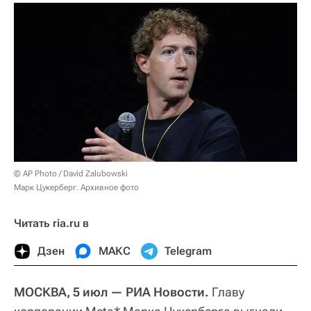
© AP Photo / David Zalubowski
Марк Цукерберг. Архивное фото
Читать ria.ru в
Дзен
МАКС
Telegram
МОСКВА, 5 июл — РИА Новости.
Главу