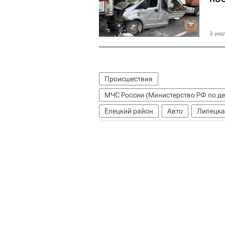
3 июл
Происшествия
Елецкий район
Авто
Липецка