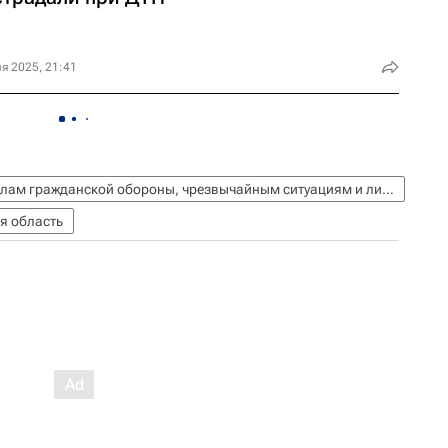
я 2025, 21:41
МЧС России (Министерство РФ по делам гражданской обороны, чрезвычайным ситуациям и ликвидации последствий стихийных бедствий)
я область