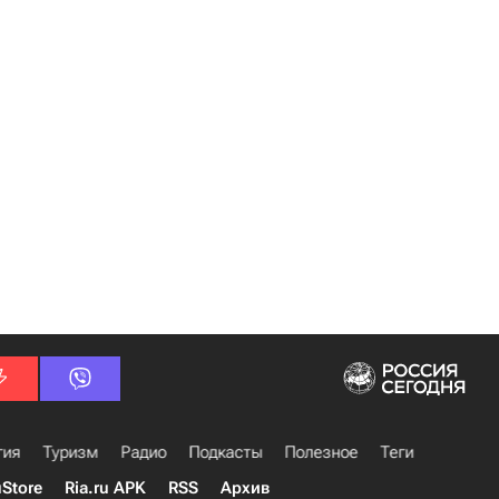
гия
Туризм
Радио
Подкасты
Полезное
Теги
uStore
Ria.ru APK
RSS
Архив