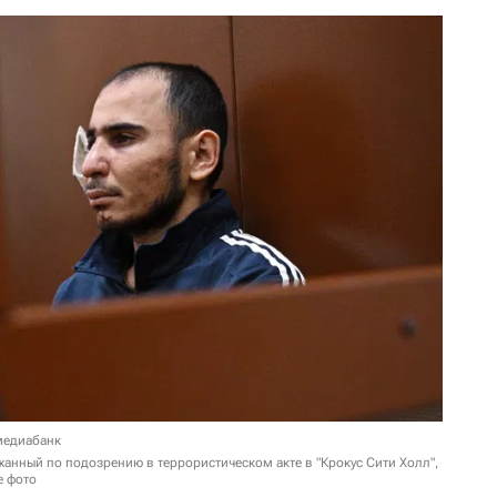
медиабанк
анный по подозрению в террористическом акте в "Крокус Сити Холл",
е фото