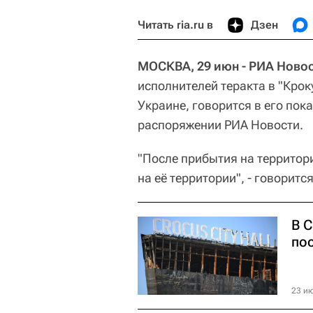
Читать ria.ru в
Дзен
МОСКВА, 29 июн - РИА Новос
исполнителей теракта в "Крок
Украине, говорится в его пок
распоряжении РИА Новости.
"После прибытия на территор
на её территории", - говоритс
В 
по
23 ию