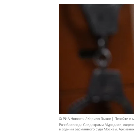
© РИА Новости / Кирилл Зыков
Перейти в 
Рачабализода Саидакрами Муродали, задерж
в здании Басманного суда Москвы. Архивно