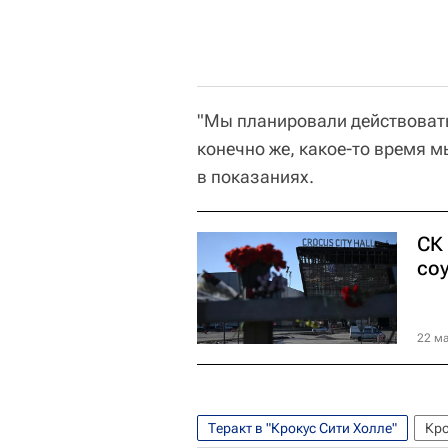
"Мы планировали действовать 
конечно же, какое-то время мы
в показаниях.
СК
соу
22 ма
Теракт в "Крокус Сити Холле"
Кро