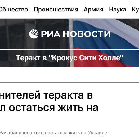
Общество
Происшествия
Армия
Наука
Ку
Теракт в "Крокус Сити Холле"
нителей теракта в
л остаться жить на
 Рачабализода хотел остаться жить на Украине