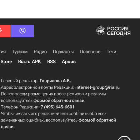
гия
Туризм
Радио
Подкасты
Полезное
Теги
uStore
Ria.ru APK
RSS
Архив
Главный редактор:
Гаврилова А.В.
Адрес электронной почты Редакции:
internet-group@ria.ru
По вопросам размещения пресс-релизов и рекламы
воспользуйтесь
формой обратной связи
Телефон Редакции:
7 (495) 645-6601
Чтобы связаться с редакцией или сообщить обо всех
замеченных ошибках, воспользуйтесь
формой обратной
связи
.