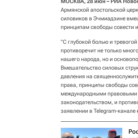
МОСКВА, 28 июн – РИА Ново
Армянской апостольской церк
силовиков в Эчмиадзине вме
принципам свободы совести и
"С глубокой болью и тревого
противоречит не только мно
нашего народа, но и осново
Вмешательство силовых струк
давления на священнослужите
права, принципы свободы сов
международными правовыми а
законодательством, и противо
заявлении в Telegram-канале 
Ро