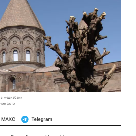
 в медиабанк
ное фото
МАКС
Telegram