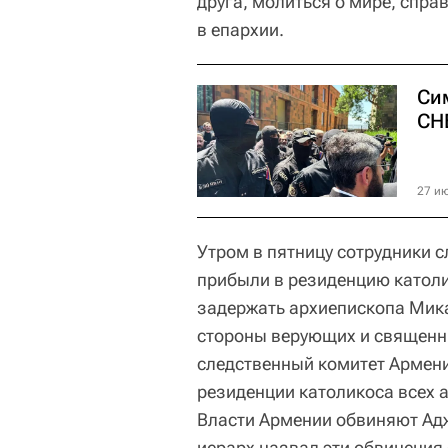
друга, молиться о мире, спра
в епархии.
Си
СН
27 ию
Утром в пятницу сотрудники 
прибыли в резиденцию католи
задержать архиепископа Мика
стороны верующих и священн
следственный комитет Армен
резиденции католикоса всех 
Власти Армении обвиняют Адж
иерарх назвал эти обвинени