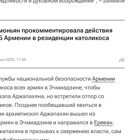
ведливости и духовном возрождении", – заявили
моньян прокомментировала действия
Б Армении в резиденции католикоса
ня 2025, 11:09
службы национальной безопасности
Армении
коса всех армян в Эчмиадзине, чтобы
эла Аджапахяна, но встретили отпор со
иков. Позднее пообещавший явиться в
ии архиепископ Аджапахян вышел из
армян в Эчмиадзине и направился в
Ереван
.
апахяна в призывах к свержению власти, сам
я сфабрикованными.