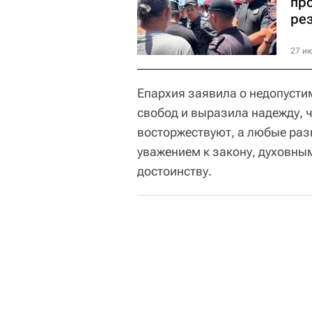
пр
ре
27 ию
Епархия заявила о недопуст
свобод и выразила надежду, 
восторжествуют, а любые раз
уважением к закону, духовны
достоинству.