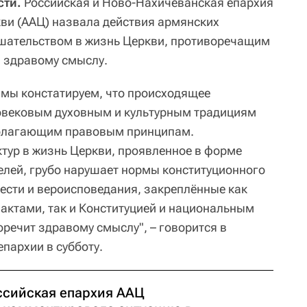
сти.
Российская и Ново-Нахичеванская епархия
ви (ААЦ) назвала действия армянских
шательством в жизнь Церкви, противоречащим
 здравому смыслу.
й мы констатируем, что происходящее
говековым духовным и культурным традициям
полагающим правовым принципам.
тур в жизнь Церкви, проявленное в форме
лей, грубо нарушает нормы конституционного
ести и вероисповедания, закреплённые как
ктами, так и Конституцией и национальным
речит здравому смыслу", – говорится в
епархии в субботу.
ссийская епархия ААЦ