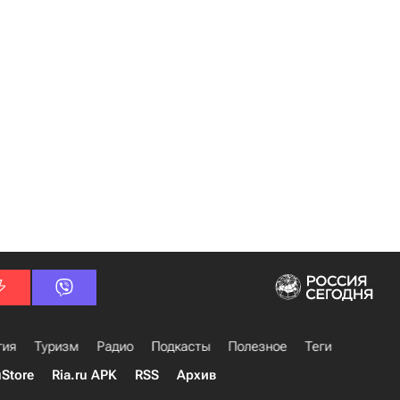
гия
Туризм
Радио
Подкасты
Полезное
Теги
uStore
Ria.ru APK
RSS
Архив