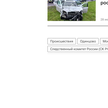
рос
28 ию
Происшествия
Одинцово
Мо
Следственный комитет России (СК Р