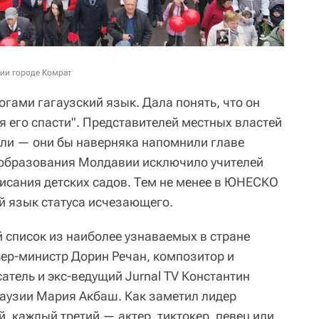
ии городе Комрат
огами гагаузский язык. Дала понять, что он
я его спасти". Представителей местных властей
или — они бы наверняка напомнили главе
нобразования Молдавии исключило учителей
писания детских садов. Тем не менее в ЮНЕСКО
ий язык статуса исчезающего.
список из наиболее узнаваемых в стране
ьер-министр Дорин Речан, композитор и
атель и экс-ведущий Jurnal TV Константин
гаузии Мария Акбаш. Как заметил лидер
, каждый третий — актер, тиктокер, певец или