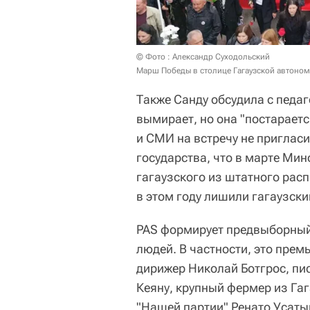
© Фото : Александр Суходольский
Марш Победы в столице Гагаузской автоном
Также Санду обсудила с педаг
вымирает, но она "постараетс
и СМИ на встречу не приглас
государства, что в марте Ми
гагаузского из штатного рас
в этом году лишили гагаузск
PAS формирует предвыборный 
людей. В частности, это прем
дирижер Николай Ботгрос, пис
Кеяну, крупный фермер из Га
"Нашей партии" Ренато Усатый