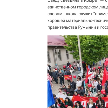
Санду съездила в Комрат — с
единственном городском лице
словам, школа служит "приме
хорошей материально-техниче
правительства Румынии и го