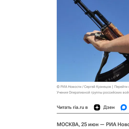
© РИА Новости / Сергей Кузнецов
Перейти 
Учения Оперативной группы российских вой
Читать ria.ru в
Дзен
МОСКВА, 25 июн — РИА Ново