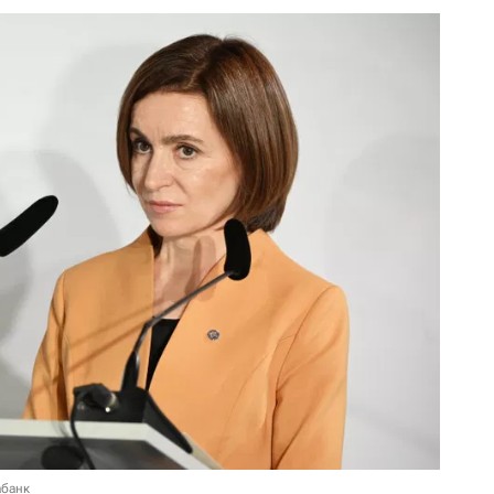
абанк