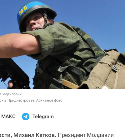
в медиабанк
ск в Приднестровье. Архивное фото
МАКС
Telegram
сти, Михаил Катков.
Президент Молдавии