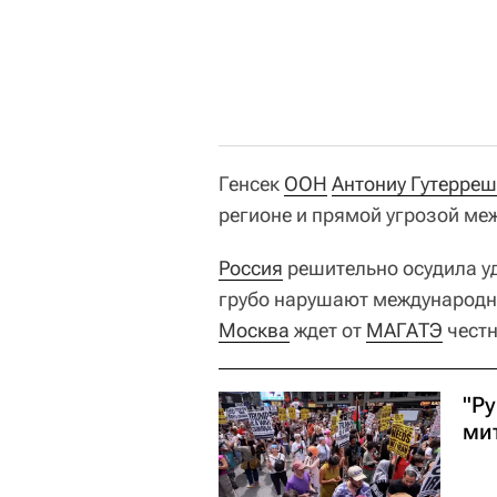
Генсек
ООН
Антониу Гутерреш
регионе и прямой угрозой ме
Россия
решительно осудила у
грубо нарушают международн
Москва
ждет от
МАГАТЭ
честн
"Ру
ми