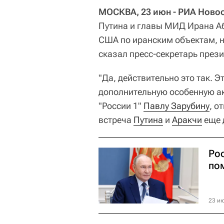
МОСКВА, 23 июн - РИА Новос
Путина и главы МИД Ирана А
США по иранским объектам, н
сказал пресс-секретарь през
"Да, действительно это так. Э
дополнительную особенную ак
"России 1"
Павлу Зарубину
, о
встреча
Путина
и
Аракчи
еще 
Ро
по
23 ию