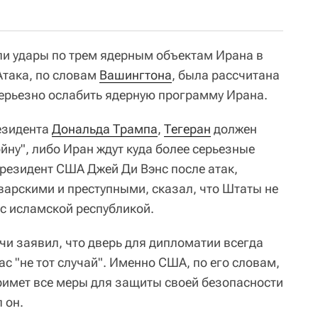
ли удары по трем ядерным объектам Ирана в
 Атака, по словам
Вашингтона
, была рассчитана
 серьезно ослабить ядерную программу Ирана.
езидента
Дональда Трампа
,
Тегеран
должен
ойну", либо Иран ждут куда более серьезные
президент США Джей Ди Вэнс после атак,
варскими и преступными, сказал, что Штаты не
 с исламской республикой.
и заявил, что дверь для дипломатии всегда
ас "не тот случай". Именно США, по его словам,
имет все меры для защиты своей безопасности
 он.