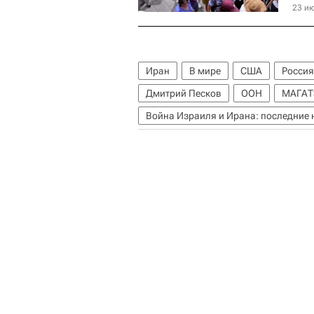
23 ию
Иран
В мире
США
Россия
Дмитрий Песков
ООН
МАГАТ
Война Израиля и Ирана: последние 