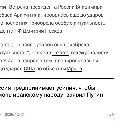
ти.
Встреча президента России Владимира
ббаса Аракчи планировалась еще до ударов
о после них приобрела особую актуальность,
идента РФ Дмитрий Песков.
то так, но после ударов она приобрела
туальность", - сказал
Песков
тележурналисту
твечая на вопрос о том, планировалась ли
до ударов
США
по объектам
Ирана
.
ссия предпринимает усилия, чтобы
мочь иранскому народу, заявил Путин
ня 2025, 12:43