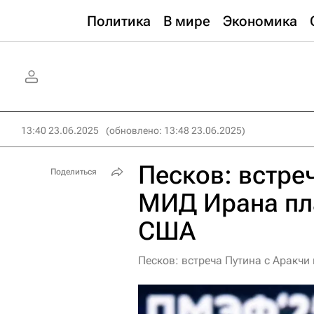
Политика
В мире
Экономика
13:40 23.06.2025
(обновлено: 13:48 23.06.2025)
Песков: встре
Поделиться
МИД Ирана пл
США
Песков: встреча Путина с Аракч