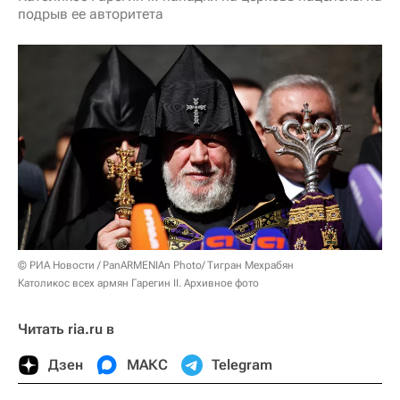
подрыв ее авторитета
© РИА Новости / PanARMENIAn Photo/ Тигран Мехрабян
Католикос всех армян Гарегин II. Архивное фото
Читать ria.ru в
Дзен
МАКС
Telegram