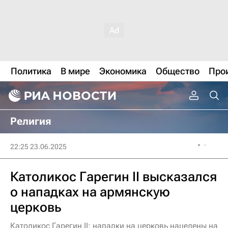
Политика
В мире
Экономика
Общество
Про
Религия
22:25 23.06.2025
Католикос Гарегин II высказался
о нападках на армянскую
церковь
Католикос Гарегин II: нападки на церковь нацелены на