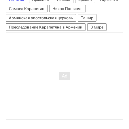
Самвел Карапетян
Никол Пашинян
Армянская апостольская церковь
Ташир
Преследование Карапетяна в Армении
В мире