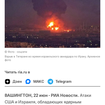
© Фото : соцсети
Взрыв в Тегеране во время израильского авиаудара по Ирану. Архивное
фото
Читать ria.ru в
Дзен
МАКС
Telegram
ВАШИНГТОН, 22 июн - РИА Новости.
Атаки
США и Израиля, обладающих ядерным