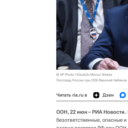
© AP Photo / Eduardo Munoz Alvarez
Постпред России при ООН Василий Небензя.
Читать ria.ru в
Дзен
ООН, 22 июн – РИА Новости.
безответственные, опасные и
заявил постпред РФ при ООН 