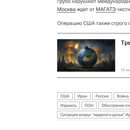
грубо нарушают международн
Москва
ждет от
МАГАТЭ
честн
Операцию США также строго 
Тр
22 ию
США
Иран
Россия
Война 
Израиль
ООН
Обострение о
Ситуация вокруг "ядерного досье" И