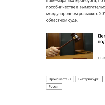
вице-мэра Екатеринбурга, по 
пособничестве в вымогательс
международном розыске с 201
областном суде.
Де
по
11 ию
Происшествия
Екатеринбург
Россия