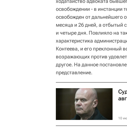
ходатайство адвоката бывшег
освобождении - в инстанции т
освобожден от дальнейшего о
месяца и 26 дней, а отбытый 
и четыре дня. Повлияло на та
характеристика администраци
Контеева, и его преклонный в
возражающих против удовлет
другое. На данное постановл
представление.
Су
авг
10 ию