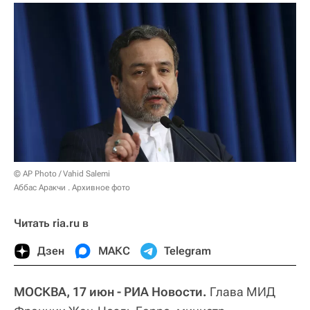
© AP Photo / Vahid Salemi
Аббас Аракчи . Архивное фото
Читать ria.ru в
Дзен
МАКС
Telegram
МОСКВА, 17 июн - РИА Новости.
Глава МИД