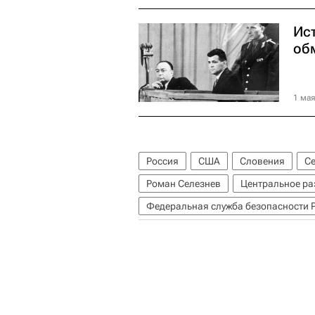
Ис
об
1 мая
Россия
США
Словения
С
Роман Селезнев
Центральное ра
Федеральная служба безопасности 