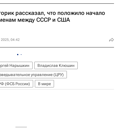
торик рассказал, что положило начало
менам между СССР и США
 2025, 04:42
ергей Нарышкин
Владислав Клюшин
зведывательное управление (ЦРУ)
РФ (ФСБ России)
В мире