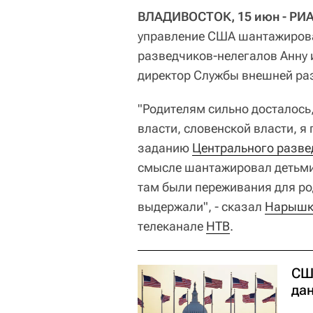
ВЛАДИВОСТОК, 15 июн - РИА
управление США шантажирова
разведчиков-нелегалов Анну 
директор Службы внешней ра
"Родителям сильно досталось
власти, словенской власти, я
заданию
Центрального разве
смысле шантажировал детьми и
там были переживания для род
выдержали", - сказал
Нарышк
телеканале
НТВ
.
СШ
да