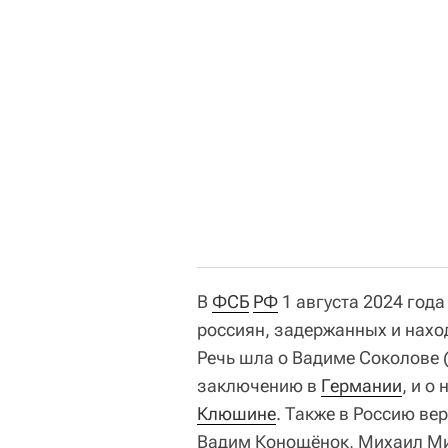
В
ФСБ
РФ
1 августа 2024 год
россиян, задержанных и нахо
Речь шла о Вадиме Соколове 
заключению в
Германии
, и о
Клюшине
. Также в Россию ве
Вадим Конощёнок, Михаил М