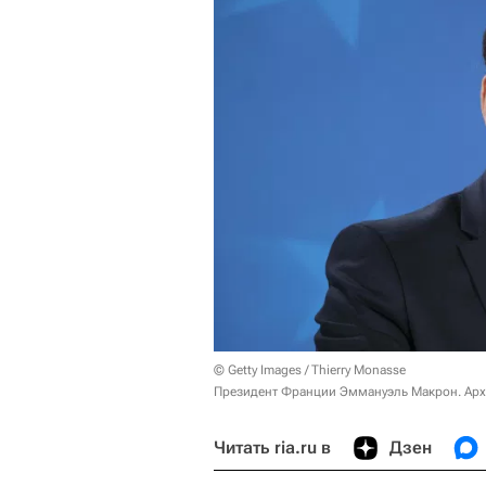
© Getty Images / Thierry Monasse
Президент Франции Эммануэль Макрон. Арх
Читать ria.ru в
Дзен