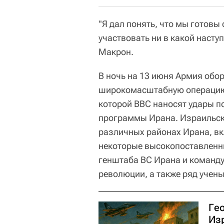
"Я дал понять, что мы готовы 
участвовать ни в какой насту
Макрон.
В ночь на 13 июня Армия обо
широкомасштабную операцию 
которой ВВС наносят удары п
программы Ирана. Израильск
различных районах Ирана, вк
некоторые высокопоставленны
генштаба ВС Ирана и команд
революции, а также ряд учен
Ге
Из