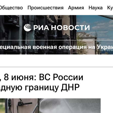
Общество
Происшествия
Армия
Наука
Ку
ециальная военная операция на Укра
 8 июня: ВС России
адную границу ДНР