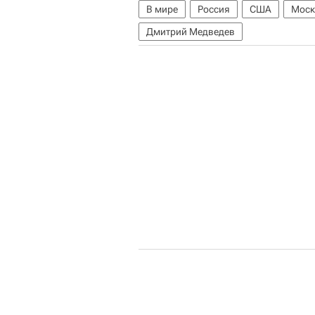
В мире
Россия
США
Моск
Дмитрий Медведев