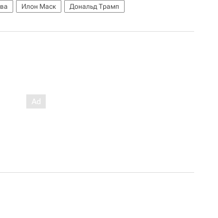
ва
Илон Маск
Дональд Трамп