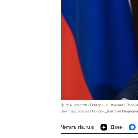
© РИА Новости / Екатерина Штукина
Перейт
Зампред Совбеза России Дмитрий Медведев
Читать ria.ru в
Дзен