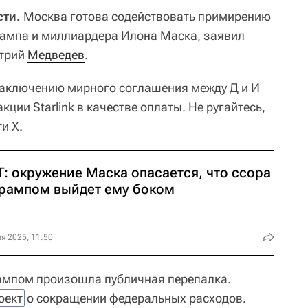
ти.
Москва готова содействовать примирению
ампа и миллиардера Илона Маска, заявил
итрий
Медведев
.
заключению мирного соглашения между Д и И
кции Starlink в качестве оплаты. Не ругайтесь,
и X.
T: окружение Маска опасается, что ссора
Трампом выйдет ему боком
я 2025, 11:50
рампом произошла публичная перепалка.
оект
о сокращении федеральных расходов.