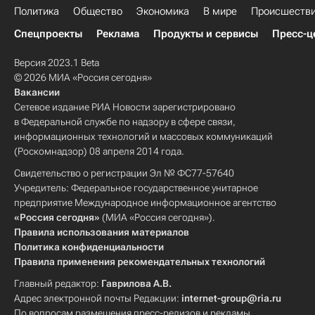
Политика
Общество
Экономика
В мире
Происшеств
Спецпроекты
Реклама
Продукты и сервисы
Пресс-ц
Версия 2023.1 Beta
© 2026 МИА «Россия сегодня»
Вакансии
Сетевое издание РИА Новости зарегистрировано
в Федеральной службе по надзору в сфере связи,
информационных технологий и массовых коммуникаций
(Роскомнадзор) 08 апреля 2014 года.
Свидетельство о регистрации Эл № ФС77-57640
Учредитель: Федеральное государственное унитарное
предприятие Международное информационное агентство
«Россия сегодня»
(МИА «Россия сегодня»).
Правила использования материалов
Политика конфиденциальности
Правила применения рекомендательных технологий
Главный редактор:
Гаврилова А.В.
Адрес электронной почты Редакции:
internet-group@ria.ru
По вопросам размещения пресс-релизов и рекламы