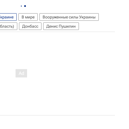
Украине
В мире
Вооруженные силы Украины
бласть)
Донбасс
Денис Пушилин