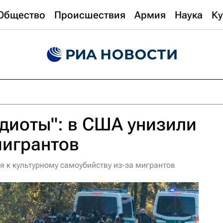
Общество
Происшествия
Армия
Наука
Ку
диоты": в США унизили
мигрантов
ся к культурному самоубийству из-за мигрантов