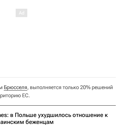
ым
Брюсселя
, выполняется только 20% решений
рриторию ЕС.
mes: в Польше ухудшилось отношение к
раинским беженцам