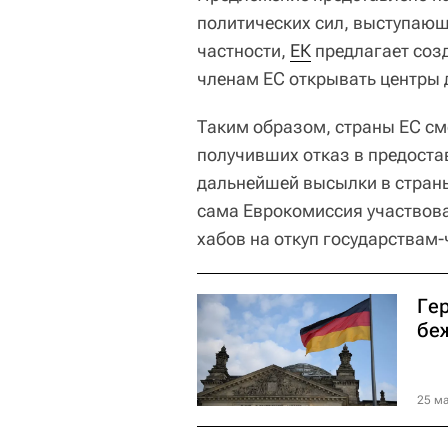
политических сил, выступающ
частности,
ЕК
предлагает соз
членам ЕС открывать центры 
Таким образом, страны ЕС смо
получивших отказ в предоста
дальнейшей высылки в стран
сама Еврокомиссия участвоват
хабов на откуп государствам
Ге
бе
25 ма