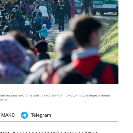
ии направляются в центр экстренной помощи после пересечения
фото
МАКС
Telegram
ости.
Европа лишает себя исторической