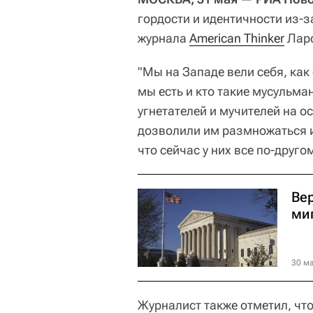
гордости и идентичности из-
журнала
American Thinker
Ларс
"Мы на Западе вели себя, как
мы есть и кто такие мусульм
угнетателей и мучителей на о
дозволили им размножаться и
что сейчас у них все по-друго
Ве
ми
30 ма
Журналист также отметил, чт