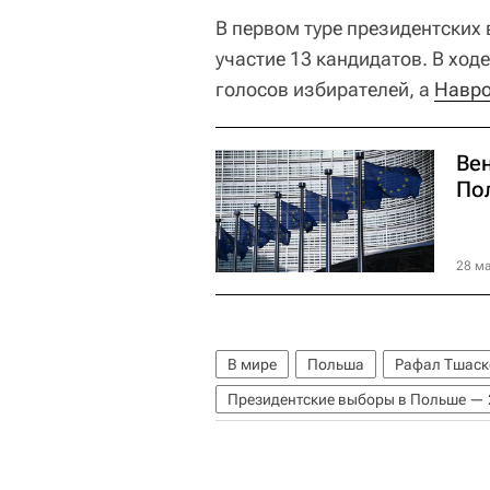
В первом туре президентских
участие 13 кандидатов. В хо
голосов избирателей, а
Навр
Ве
По
28 ма
В мире
Польша
Рафал Тшаск
Президентские выборы в Польше — 