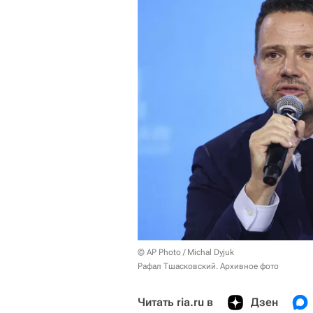
© AP Photo / Michal Dyjuk
Рафал Тшасковский. Архивное фото
Читать ria.ru в
Дзен