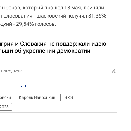
 выборов, который прошел 18 мая, приняли
де голосования Тшасковский получил 31,36%
оцкий
- 29,54% голосов.
нгрия и Словакия не поддержали идею
льши об укреплении демократии
я 2025, 02:02
овски
Кароль Навроцкий
IBRiS
2025