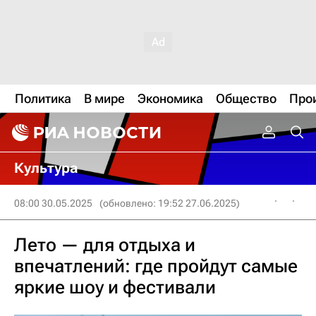
Политика
В мире
Экономика
Общество
Про
Культура
08:00 30.05.2025
(обновлено: 19:52 27.06.2025)
Лето — для отдыха и
впечатлений: где пройдут самые
яркие шоу и фестивали