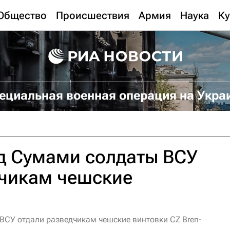
Общество
Происшествия
Армия
Наука
Ку
ециальная военная операция на Укра
д Сумами солдаты ВСУ
дчикам чешские
СУ отдали разведчикам чешские винтовки CZ Bren-