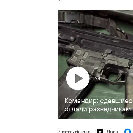
1:24
Командир: сдавшиес
отдали разведчикам 
Читать ria.ru в
Дзен