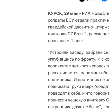
КУРСК, 29 мая - РИА Новости
солдаты ВСУ отдали практиче
гвардейской десантно-штурм
винтовки CZ Bren-2, рассказ
позывным "Галёк".
"Устроили засаду, забрали с
углубившись по фронту. И с к
количестве четырех человек 
рассаживается, занимает обо
противника. И противник не о
поднимают руки вверх (солд
подводят к себе, и что гово
принесли чешскую винтовку CZ
патроннике даже не было", - р