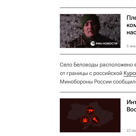
Пл
ко
на
5 янв
Село Беловоды расположено 
от границы с российской
Курс
Минобороны России сообщило
Ин
Во
22 ию