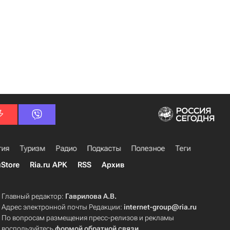
гия
Туризм
Радио
Подкасты
Полезное
Теги
uStore
Ria.ru APK
RSS
Архив
Главный редактор:
Гаврилова А.В.
Адрес электронной почты Редакции:
internet-group@ria.ru
По вопросам размещения пресс-релизов и рекламы
воспользуйтесь
формой обратной связи