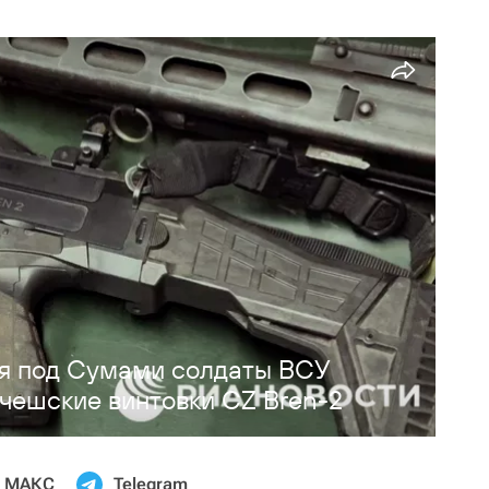
я под Сумами солдаты ВСУ
чешские винтовки CZ Bren-2
МАКС
Telegram