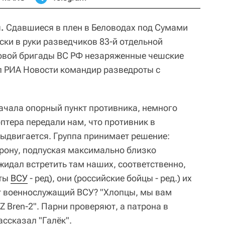
.
Сдавшиеся в плен в Беловодах под Сумами
ски в руки разведчиков 83-й отдельной
овой бригады ВС РФ незаряженные чешские
ал РИА Новости командир разведроты с
начала опорный пункт противника, немного
оптера передали нам, что противник в
выдвигается. Группа принимает решение:
рону, подпуская максимально близко
жидал встретить там наших, соответственно,
аты
ВСУ
- ред), они (российские бойцы - ред.) их
рит военнослужащий ВСУ? "Хлопцы, мы вам
 Bren-2". Парни проверяют, а патрона в
ассказал "Галёк".