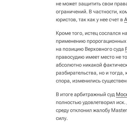
не может защитить свои прав
ограничений. В частности, ко
юристов, так как у нее счет в
А
Кроме того, истец сослался н
применению пророгационных с
на позицию Верховного суда
правосудию имеет место не то
абсолютно никакой фактичес
разбирательства, но и тогда,
спора, изменились существе
В итоге арбитражный суд
Мос
полностью удовлетворил иск.
среду отклонил жалобу Masterc
силу.