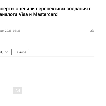
сперты оценили перспективы создания в
аналога Visa и Masterсard
еля 2025, 03:35
, Inc.
В мире