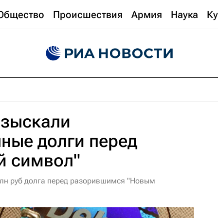
Общество
Происшествия
Армия
Наука
Ку
взыскали
ные долги перед
й символ"
млн руб долга перед разорившимся "Новым