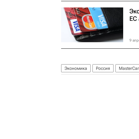
Эк
ЕС 
9 апр
Экономика
Россия
MasterCard